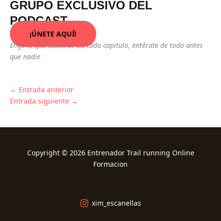
GRUPO EXCLUSIVO DEL
PODCAST
¡ÚNETE AQUÍ!
Elige lo que escuchar en cada capitulo, entérate de todo antes
que nadie
←
Entrada anterior
Entrada siguiente
→
Copyright © 2026 Entrenador Trail running Online
Formacion
xim_escanellas