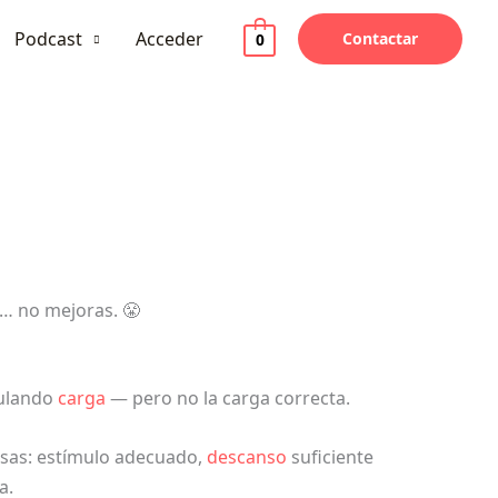
Podcast
Acceder
Contactar
0
í… no mejoras. 😤
mulando
carga
— pero no la carga correcta.
osas: estímulo adecuado,
descanso
suficiente
a.