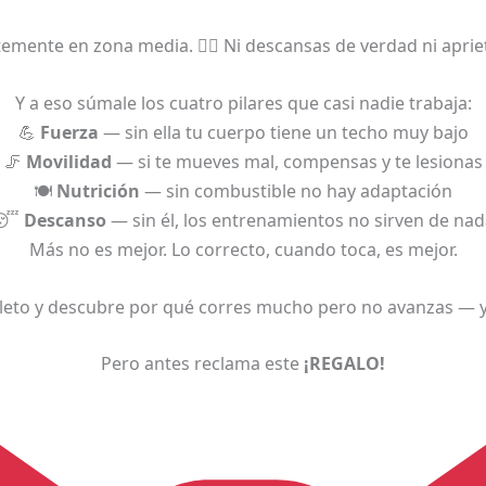
ente en zona media. 😵‍💫 Ni descansas de verdad ni aprie
Y a eso súmale los cuatro pilares que casi nadie trabaja:
💪
Fuerza
— sin ella tu cuerpo tiene un techo muy bajo
🦵
Movilidad
— si te mueves mal, compensas y te lesionas
🍽️
Nutrición
— sin combustible no hay adaptación
😴
Descanso
— sin él, los entrenamientos no sirven de na
Más no es mejor. Lo correcto, cuando toca, es mejor.
leto y descubre por qué corres mucho pero no avanzas —
Pero antes reclama este
¡REGALO!