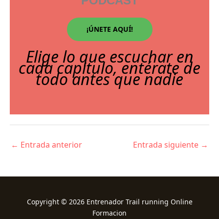
PODCAST
¡ÚNETE AQUÍ!
Elige lo que escuchar en
cada capitulo, entérate de
todo antes que nadie
←
Entrada anterior
Entrada siguiente
→
Copyright © 2026 Entrenador Trail running Online
Formacion