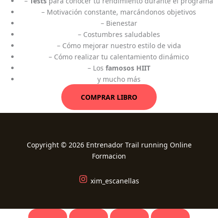
–
Tests
para conocer tu rendimiento durante el programa
– Motivación constante, marcándonos objetivos
– Bienestar
– Costumbres saludables
– Cómo mejorar nuestro estilo de vida
– Cómo realizar tu calentamiento dinámico
– Los
famosos HIIT
y mucho más
COMPRAR LIBRO
Copyright © 2026 Entrenador Trail running Online
Formacion
xim_escanellas