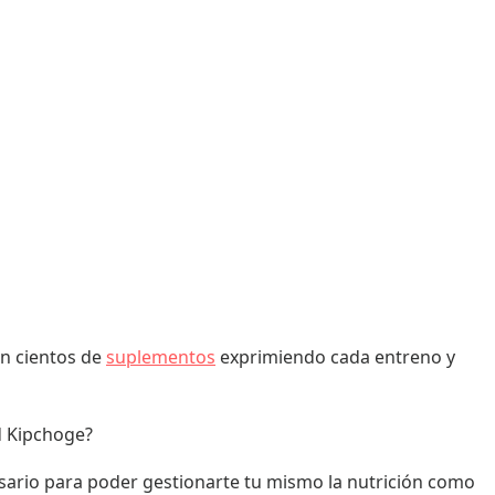
s o problemas gastrointestinales?
on cientos de
suplementos
exprimiendo cada entreno y
d Kipchoge?
sario para poder gestionarte tu mismo la nutrición como