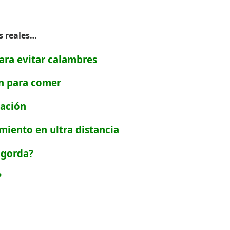
s
reales…
para evitar calambres
ón para comer
tación
miento en ultra distancia
ngorda?
?