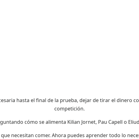
omo trail runner para mejorar tu rendimiento, evitar
bajone
saria hasta el final de la prueba, dejar de tirar el dinero c
competición.
eguntando cómo se alimenta Kilian Jornet, Pau Capell o Eliu
lo que necesitan comer. Ahora puedes aprender todo lo nece