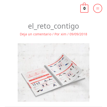
Ir
al
0
contenido
el_reto_contigo
Deja un comentario
/ Por
xim
/
09/09/2018