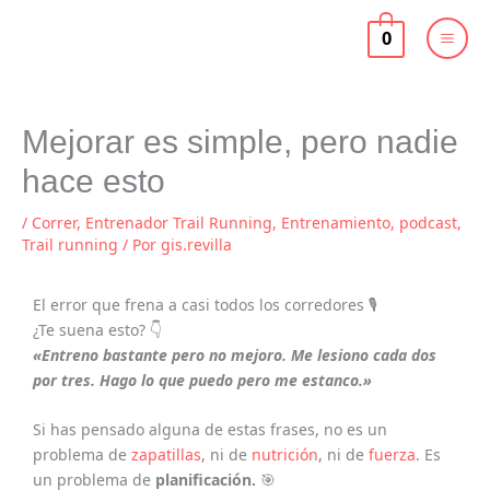
Ir
al
0
contenido
Mejorar es simple, pero nadie
hace esto
/
Correr
,
Entrenador Trail Running
,
Entrenamiento
,
podcast
,
Trail running
/ Por
gis.revilla
El error que frena a casi todos los corredores 🎙️
¿Te suena esto? 👇
«Entreno bastante pero no mejoro. Me lesiono cada dos
por tres. Hago lo que puedo pero me estanco.»
Si has pensado alguna de estas frases, no es un
problema de
zapatillas
, ni de
nutrición
, ni de
fuerza
. Es
un problema de
planificación.
🎯