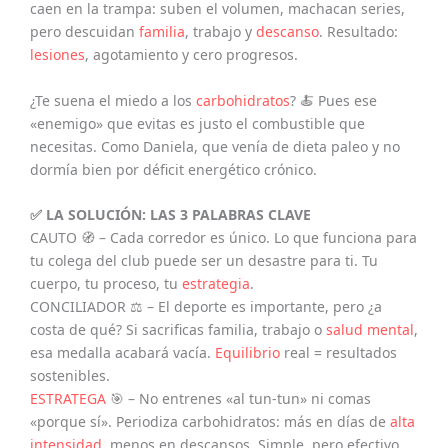
caen en la trampa: suben el volumen, machacan series,
pero descuidan
familia
, trabajo y
descanso
. Resultado:
lesiones
, agotamiento y cero progresos.
¿Te suena el miedo a los
carbohidratos
? 🍝 Pues ese
«enemigo» que evitas es justo el combustible que
necesitas. Como Daniela, que venía de dieta paleo y no
dormía bien por déficit energético crónico.
✅ LA SOLUCIÓN: LAS 3 PALABRAS CLAVE
CAUTO 🧭 – Cada corredor es único. Lo que funciona para
tu colega del club puede ser un desastre para ti. Tu
cuerpo, tu proceso, tu
estrategia
.
CONCILIADOR ⚖️ – El deporte es importante, pero ¿a
costa de qué? Si sacrificas familia, trabajo o
salud mental
,
esa medalla acabará vacía.
Equilibrio
real = resultados
sostenibles.
ESTRATEGA
🎯 – No entrenes «al tun-tun» ni comas
«porque sí». Periodiza carbohidratos: más en días de
alta
intensidad
, menos en descansos. Simple, pero efectivo.