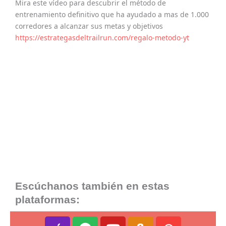
Mira este vídeo para descubrir el método de
entrenamiento definitivo que ha ayudado a mas de 1.000
corredores a alcanzar sus metas y objetivos
https://estrategasdeltrailrun.com/regalo-metodo-yt
Escúchanos también en estas
plataformas:
A
S
Y
A