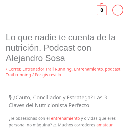
Ir
al
0
contenido
Lo que nadie te cuenta de la
nutrición. Podcast con
Alejandro Sosa
/
Correr
,
Entrenador Trail Running
,
Entrenamiento
,
podcast
,
Trail running
/ Por
gis.revilla
🎙️ ¿Cauto, Conciliador y Estratega? Las 3
Claves del Nutricionista Perfecto
¿Te obsesionas con el
entrenamiento
y olvidas que eres
persona, no máquina? ⚠️ Muchos corredores
amateur