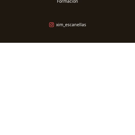
Formacion
xim_escanellas