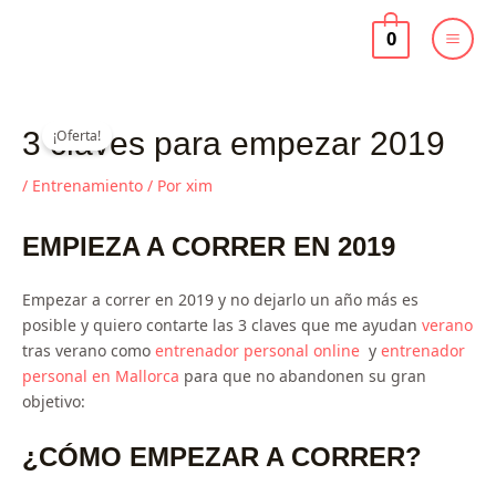
Ir
al
0
contenido
El
El
3 claves para empezar 2019
¡Oferta!
precio
precio
original
actual
/
Entrenamiento
/ Por
xim
era:
es:
30,00 €.
19,99 €.
EMPIEZA A CORRER EN 2019
Empezar a correr en 2019 y no dejarlo un año más es
posible y quiero contarte las 3 claves que me ayudan
verano
tras verano como
entrenador personal online
y
entrenador
personal en Mallorca
para que no abandonen su gran
objetivo:
¿CÓMO
EMPEZAR A CORRER
?