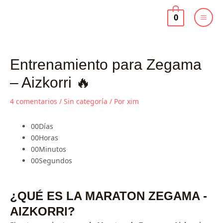
Ir
al
0
contenido
Entrenamiento para Zegama
– Aizkorri 🔥
4 comentarios
/
Sin categoría
/ Por
xim
00
Días
00
Horas
00
Minutos
00
Segundos
¿QUÉ ES LA MARATON ZEGAMA -
AIZKORRI?