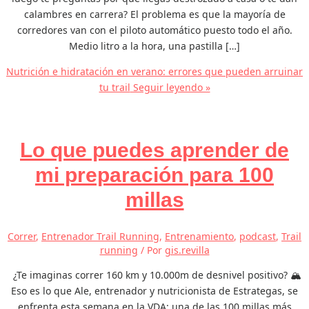
calambres en carrera? El problema es que la mayoría de
corredores van con el piloto automático puesto todo el año.
Medio litro a la hora, una pastilla […]
Nutrición e hidratación en verano: errores que pueden arruinar
tu trail
Seguir leyendo »
Lo que puedes aprender de
mi preparación para 100
millas
Correr
,
Entrenador Trail Running
,
Entrenamiento
,
podcast
,
Trail
running
/ Por
gis.revilla
¿Te imaginas correr 160 km y 10.000m de desnivel positivo? 🏔️
Eso es lo que Ale, entrenador y nutricionista de Estrategas, se
enfrenta esta semana en la VDA: una de las 100 millas más