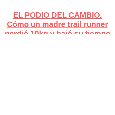
EL PODIO DEL CAMBIO.
Cómo un madre trail runner
perdió 10kg y bajó su tiempo
en 1h15min. Con Marta Molina
Correr
,
Entrenador Trail Running
,
Entrenamiento
,
podcast
,
Trail
running
/ Por
gis.revilla
Marta Molina es madre y una de nuestras deportistas que ha
dado mucho que hablar con un resultado espectacular en todo
sentido. Tras 8 meses de entrenamiento con nosotros ha
logrado no solo una mejora en su marca personal y
rendimiento sino un cambio físico, de composición corporal y
salud
EL PODIO DEL CAMBIO. Cómo un madre trail runner perdió