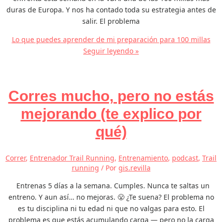
duras de Europa. Y nos ha contado toda su estrategia antes de
salir. El problema
Lo que puedes aprender de mi preparación para 100 millas
Seguir leyendo »
Corres mucho, pero no estás
mejorando (te explico por
qué)
Correr
,
Entrenador Trail Running
,
Entrenamiento
,
podcast
,
Trail
running
/ Por
gis.revilla
Entrenas 5 días a la semana. Cumples. Nunca te saltas un
entreno. Y aun así… no mejoras. 😤 ¿Te suena? El problema no
es tu disciplina ni tu edad ni que no valgas para esto. El
problema es que estás acumulando carga — pero no la carga