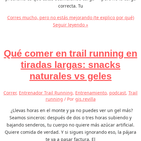
correcta. Tu
Corres mucho, pero no estás mejorando (te explico por qué)
Seguir leyendo »
Qué comer en trail running en
tiradas largas: snacks
naturales vs geles
Correr
,
Entrenador Trail Running
,
Entrenamiento
,
podcast
,
Trail
running
/ Por
gis.revilla
¿Llevas horas en el monte y ya no puedes ver un gel más?
Seamos sinceros: después de dos o tres horas subiendo y
bajando senderos, tu cuerpo no quiere más azúcar artificial.
Quiere comida de verdad. Y si sigues ignorando eso, la pájara
te va a pasar factura. El