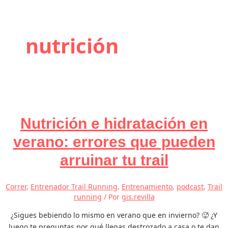
nutrición
Nutrición e hidratación en
verano: errores que pueden
arruinar tu trail
Correr
,
Entrenador Trail Running
,
Entrenamiento
,
podcast
,
Trail
running
/ Por
gis.revilla
¿Sigues bebiendo lo mismo en verano que en invierno? 🥵 ¿Y
luego te preguntas por qué llegas destrozado a casa o te dan