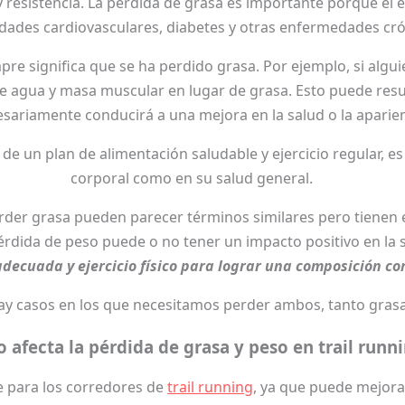
 resistencia. La pérdida de grasa es importante porque el
ades cardiovasculares, diabetes y otras enfermedades cró
pre significa que se ha perdido grasa. Por ejemplo, si alg
te agua y masa muscular en lugar de grasa. Esto puede res
sariamente conducirá a una mejora en la salud o la aparienc
és de un plan de alimentación saludable y ejercicio regular,
corporal como en su salud general.
erder grasa pueden parecer términos similares pero tienen e
pérdida de peso puede o no tener un impacto positivo en l
decuada y ejercicio físico para lograr una composición co
ay casos en los que necesitamos perder ambos, tanto gras
 afecta la pérdida de grasa y peso en trail runn
e para los corredores de
trail running
, ya que puede mejora