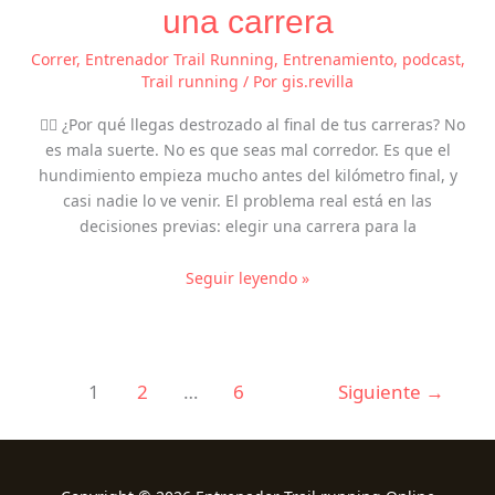
una carrera
Correr
,
Entrenador Trail Running
,
Entrenamiento
,
podcast
,
Trail running
/ Por
gis.revilla
😮‍💨 ¿Por qué llegas destrozado al final de tus carreras? No
es mala suerte. No es que seas mal corredor. Es que el
hundimiento empieza mucho antes del kilómetro final, y
casi nadie lo ve venir. El problema real está en las
decisiones previas: elegir una carrera para la
Seguir leyendo »
1
2
…
6
Siguiente
→