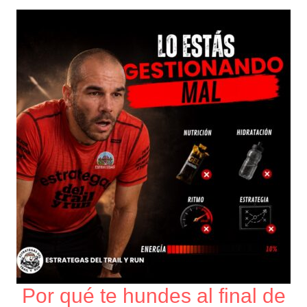
Por
qué
te
hundes
al
final
de
una
carrera
Por qué te hundes al final de