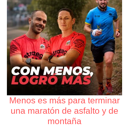
para
terminar
una
maratón
de
asfalto
y
de
montaña
Menos es más para terminar
una maratón de asfalto y de
montaña