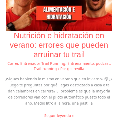
Nutrición e hidratación en
verano: errores que pueden
arruinar tu trail
Correr
,
Entrenador Trail Running
,
Entrenamiento
,
podcast
,
Trail running
/ Por
gis.revilla
¿Sigues bebiendo lo mismo en verano que en invierno? 🥵 ¿Y
luego te preguntas por qué llegas destrozado a casa o te
dan calambres en carrera? El problema es que la mayoría
de corredores van con el piloto automático puesto todo el
año. Medio litro a la hora, una pastilla
Seguir leyendo »