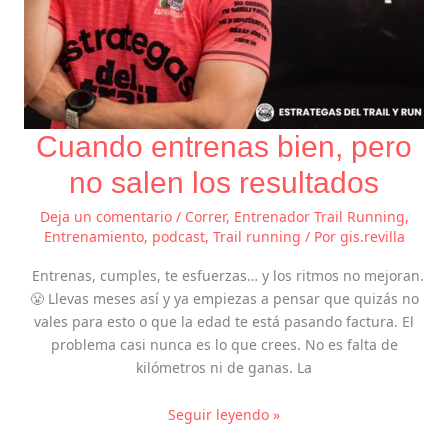
Cuando entrenas bien, pero
no salen los resultados
Deja un comentario
/
Correr
,
Entrenador Trail Running
,
Entrenamiento
,
podcast
,
Trail running
/ Por
gis.revilla
Entrenas, cumples, te esfuerzas… y los ritmos no mejoran.
😤 Llevas meses así y ya empiezas a pensar que quizás no
vales para esto o que la edad te está pasando factura. El
problema casi nunca es lo que crees. No es falta de
kilómetros ni de ganas. La
Seguir leyendo »