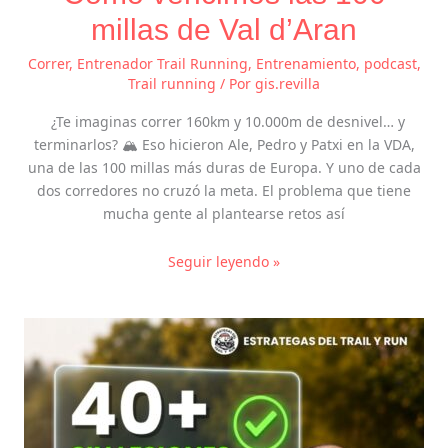
millas de Val d’Aran
Correr
,
Entrenador Trail Running
,
Entrenamiento
,
podcast
,
Trail running
/ Por
gis.revilla
¿Te imaginas correr 160km y 10.000m de desnivel… y
terminarlos? 🏔️ Eso hicieron Ale, Pedro y Patxi en la VDA,
una de las 100 millas más duras de Europa. Y uno de cada
dos corredores no cruzó la meta. El problema que tiene
mucha gente al plantearse retos así
Seguir leyendo »
Correr
a
partir
de
los
40: