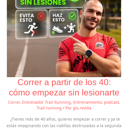
cómo
empezar
sin
lesionarte
Correr a partir de los 40:
cómo empezar sin lesionarte
Correr
,
Entrenador Trail Running
,
Entrenamiento
,
podcast
,
Trail running
/ Por
gis.revilla
¿Tienes más de 40 años, quieres empezar a correr y ya te
estás imaginando con las rodillas destrozadas a la segunda