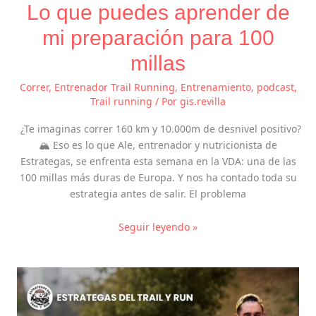
Lo que puedes aprender de
mi preparación para 100
millas
Correr
,
Entrenador Trail Running
,
Entrenamiento
,
podcast
,
Trail running
/ Por
gis.revilla
¿Te imaginas correr 160 km y 10.000m de desnivel positivo?
🏔️ Eso es lo que Ale, entrenador y nutricionista de
Estrategas, se enfrenta esta semana en la VDA: una de las
100 millas más duras de Europa. Y nos ha contado toda su
estrategia antes de salir. El problema
Seguir leyendo »
Menos
es
más