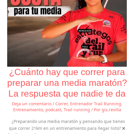
maratón?
La
respuesta
que
nadie
te
da
¿Cuánto hay que correr para
preparar una media maratón?
La respuesta que nadie te da
Deja un comentario
/
Correr
,
Entrenador Trail Running
,
Entrenamiento
,
podcast
,
Trail running
/ Por
gis.revilla
¿Preparando una media maratón y pensando que tienes
que correr 21km en un entrenamiento para llegar listo? ❌