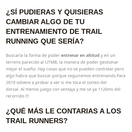
¿SÍ PUDIERAS Y QUISIERAS
CAMBIAR ALGO DE TU
ENTRENAMIENTO DE TRAIL
RUNNING QUE SERÍA?
Buscaría la forma de poder
entrenar en altitud
y en un
terreno parecido al UTMB, la manera de poder gestionar
mejor el sueño. Hay cosas que no se pueden controlar pero
algo habra que buscar porque seguiremos entrenando.Para
2019 volvere a probar a ver si me toca el sorteo del
dorsal. Al menos juego con ventaja y me se ya 112kms del
recorrido !!!
¿QUÉ MÁS LE CONTARIAS A LOS
TRAIL RUNNERS?