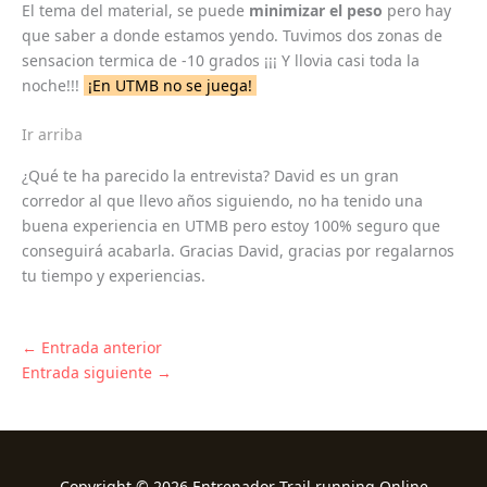
El tema del material, se puede
minimizar el peso
pero hay
que saber a donde estamos yendo. Tuvimos dos zonas de
sensacion termica de -10 grados ¡¡¡ Y llovia casi toda la
noche!!!
¡En UTMB no se juega!
Ir arriba
¿Qué te ha parecido la entrevista? David es un gran
corredor al que llevo años siguiendo, no ha tenido una
buena experiencia en UTMB pero estoy 100% seguro que
conseguirá acabarla. Gracias David, gracias por regalarnos
tu tiempo y experiencias.
←
Entrada anterior
Entrada siguiente
→
Copyright © 2026 Entrenador Trail running Online