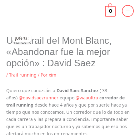
Ir
al
0
contenido
El
El
Ultra trail del Mont Blanc,
¡Oferta!
precio
precio
original
actual
«Abandonar fue la mejor
era:
es:
30,00 €.
19,99 €.
opción» : David Saez
/
Trail running
/ Por
xim
Quiero que conozcáis a
David Saez Sanchez
( 33
años)
@davidsaezrunner
equipo
@waaultra
corredor de
trail running
desde hace 4 años y que por suerte hace ya
tiempo que nos conocemos. Un corredor que lo da todo en
cada carrera y las prepara a conciencia. Importante saber
que es un trabajador nocturno y ya sabemos que eso nos
afectará mucho en los entrenamientos