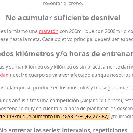
reventar el crono.
No acumular suficiente desnivel
o es lo mismo una
maratón
con 200m+ que con 2000m+ o c
se hasta la meta. Cada objetivo principal deberá ser especí
dos kilómetros y/o horas de entrena
sumar kilómetros y kilómetros sin prácticamente darnos cu
idad
nuestro cuerpo se va a ver afectado aunque nosotros
 muscular que se produce en los músculos y te aseguro que t
unos análisis tras una
competición
(Alejandro Carnes), es
os tenerlo muy en cuenta a la hora de planificar los desc
 de 118km que aumento un 2,858.23% (±2,272.87)
¿te imagi
No entrenar las series: intervalos, repeticiones