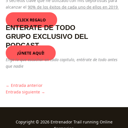
5 secretos clave que he utilizado con mis deportistas para
alcanzar el
90% de los éxitos de cada uno de ellos en 2019
CLICK REGALO
ENTERATE DE TODO
GRUPO EXCLUSIVO DEL
PODCAST
¡ÚNETE AQUÍ!
Elige lo que escuchar en cada capitulo, entérate de todo antes
que nadie
←
Entrada anterior
Entrada siguiente
→
Copyright © 2026 Entrenador Trail running Online