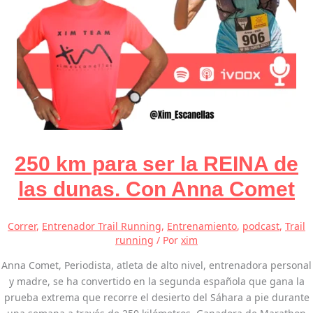
250 km para ser la REINA de
las dunas. Con Anna Comet
Correr
,
Entrenador Trail Running
,
Entrenamiento
,
podcast
,
Trail
running
/ Por
xim
Anna Comet, Periodista, atleta de alto nivel, entrenadora personal
y madre, se ha convertido en la segunda española que gana la
prueba extrema que recorre el desierto del Sáhara a pie durante