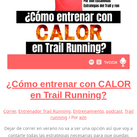
¿Cómo entrenar con CALOR
en Trail Running?
Correr
,
Entrenador Trail Running
,
Entrenamiento
,
podcast
,
Trail
running
/ Por
xim
Dejar de correr en verano no va a ser una opción así que voy a
contarte todas las estrategias necesarias para que puedas