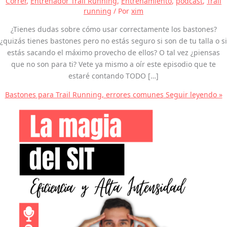
Correr
,
Entrenador Trail Running
,
Entrenamiento
,
podcast
,
Trail
running
/ Por
xim
¿Tienes dudas sobre cómo usar correctamente los bastones?
¿quizás tienes bastones pero no estás seguro si son de tu talla o si
estás sacando el máximo provecho de ellos? O tal vez ¿piensas
que no son para ti? Vete ya mismo a oír este episodio que te
estaré contando TODO […]
Bastones para Trail Running, errores comunes
Seguir leyendo »