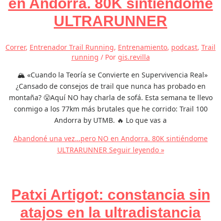
en Andorra. 80K sintiéndome
ULTRARUNNER
Correr
,
Entrenador Trail Running
,
Entrenamiento
,
podcast
,
Trail
running
/ Por
gis.revilla
🏔️ «Cuando la Teoría se Convierte en Supervivencia Real»
¿Cansado de consejos de trail que nunca has probado en
montaña? 😤Aquí NO hay charla de sofá. Esta semana te llevo
conmigo a los 77km más brutales que he corrido: Trail 100
Andorra by UTMB. 🔥 Lo que vas a
Abandoné una vez…pero NO en Andorra. 80K sintiéndome
ULTRARUNNER
Seguir leyendo »
Patxi Artigot: constancia sin
atajos en la ultradistancia