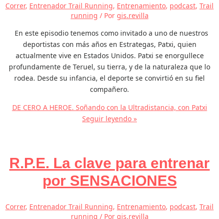
Correr
,
Entrenador Trail Running
,
Entrenamiento
,
podcast
,
Trail
running
/ Por
gis.revilla
En este episodio tenemos como invitado a uno de nuestros
deportistas con más años en Estrategas, Patxi, quien
actualmente vive en Estados Unidos. Patxi se enorgullece
profundamente de Teruel, su tierra, y de la naturaleza que lo
rodea. Desde su infancia, el deporte se convirtió en su fiel
compañero.
DE CERO A HEROE. Soñando con la Ultradistancia, con Patxi
Seguir leyendo »
R.P.E. La clave para entrenar
por SENSACIONES
Correr
,
Entrenador Trail Running
,
Entrenamiento
,
podcast
,
Trail
running
/ Por
gis.revilla