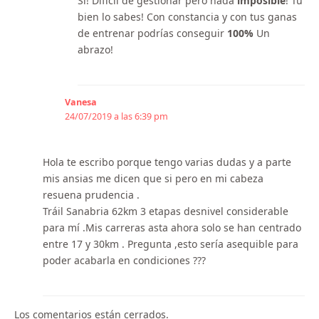
Sí! Difícil de gestionar pero nada
imposible
! Tú
bien lo sabes! Con constancia y con tus ganas
de entrenar podrías conseguir
100%
Un
abrazo!
Vanesa
24/07/2019 a las 6:39 pm
Hola te escribo porque tengo varias dudas y a parte
mis ansias me dicen que si pero en mi cabeza
resuena prudencia .
Tráil Sanabria 62km 3 etapas desnivel considerable
para mí .Mis carreras asta ahora solo se han centrado
entre 17 y 30km . Pregunta ,esto sería asequible para
poder acabarla en condiciones ???
Los comentarios están cerrados.