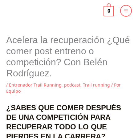
Ir
al
0
contenido
Acelera la recuperación ¿Qué
comer post entreno o
competición? Con Belén
Rodríguez.
/
Entrenador Trail Running
,
podcast
,
Trail running
/ Por
Equipo
¿SABES QUE COMER DESPUÉS
DE UNA COMPETICIÓN PARA
RECUPERAR TODO LO QUE
PIERDES EN LA CARRERA?