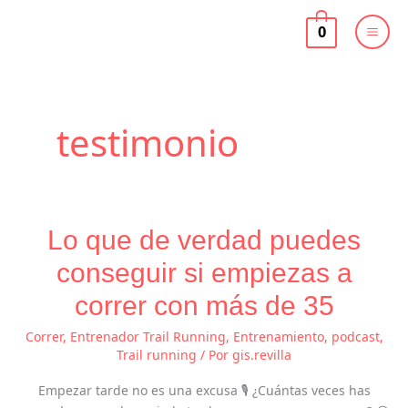
Ir
al
0
contenido
testimonio
Lo
Lo que de verdad puedes
que
de
conseguir si empiezas a
verdad
puedes
correr con más de 35
conseguir
Correr
,
Entrenador Trail Running
,
Entrenamiento
,
podcast
,
si
Trail running
/ Por
gis.revilla
empiezas
a
Empezar tarde no es una excusa 🎙️ ¿Cuántas veces has
correr