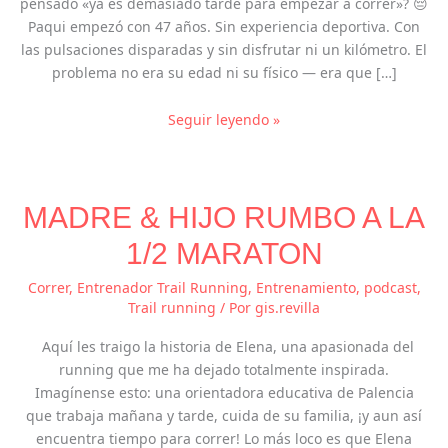
pensado «ya es demasiado tarde para empezar a correr»? 😔
con
Paqui empezó con 47 años. Sin experiencia deportiva. Con
más
las pulsaciones disparadas y sin disfrutar ni un kilómetro. El
de
problema no era su edad ni su físico — era que […]
35
Seguir leyendo »
MADRE
MADRE & HIJO RUMBO A LA
&
HIJO
1/2 MARATON
RUMBO
A
Correr
,
Entrenador Trail Running
,
Entrenamiento
,
podcast
,
LA
Trail running
/ Por
gis.revilla
1/2
Aquí les traigo la historia de Elena, una apasionada del
MARATON
running que me ha dejado totalmente inspirada.
Imagínense esto: una orientadora educativa de Palencia
que trabaja mañana y tarde, cuida de su familia, ¡y aun así
encuentra tiempo para correr! Lo más loco es que Elena