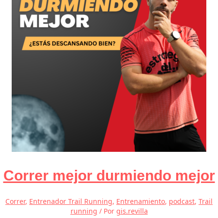
Correr mejor durmiendo mejor
Correr
,
Entrenador Trail Running
,
Entrenamiento
,
podcast
,
Trail
running
/ Por
gis.revilla