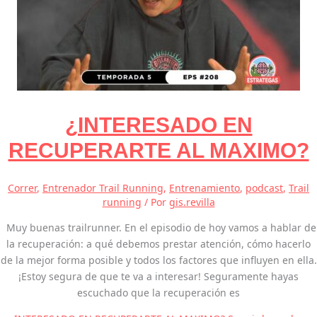
¿INTERESADO EN
RECUPERARTE AL MAXIMO?
Correr
,
Entrenador Trail Running
,
Entrenamiento
,
podcast
,
Trail
running
/ Por
gis.revilla
Muy buenas trailrunner. En el episodio de hoy vamos a hablar de
la recuperación: a qué debemos prestar atención, cómo hacerlo
de la mejor forma posible y todos los factores que influyen en ella.
¡Estoy segura de que te va a interesar! Seguramente hayas
escuchado que la recuperación es