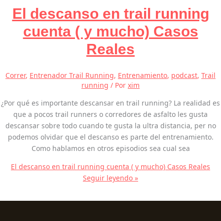
El descanso en trail running
cuenta ( y mucho) Casos
Reales
Correr
,
Entrenador Trail Running
,
Entrenamiento
,
podcast
,
Trail
running
/ Por
xim
¿Por qué es importante descansar en trail running? La realidad es
que a pocos trail runners o corredores de asfalto les gusta
descansar sobre todo cuando te gusta la ultra distancia, per no
podemos olvidar que el descanso es parte del entrenamiento.
Como hablamos en otros episodios sea cual sea
El descanso en trail running cuenta ( y mucho) Casos Reales
Seguir leyendo »