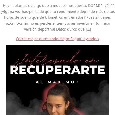
Hoy hablamos de algo que a muchos nos cuesta: DORMIR. 😴🏃‍♀️
¿Alguna vez has pensado que tu rendimiento depende más de tus
horas de sueño que de kilómetros entrenados? Pues sí, tienes
razón. Dormir no es perder el tiempo, ¡es invertir en tu mejor
versión deportiva! Datos duros que […]
Correr mejor durmiendo mejor
Seguir leyendo »