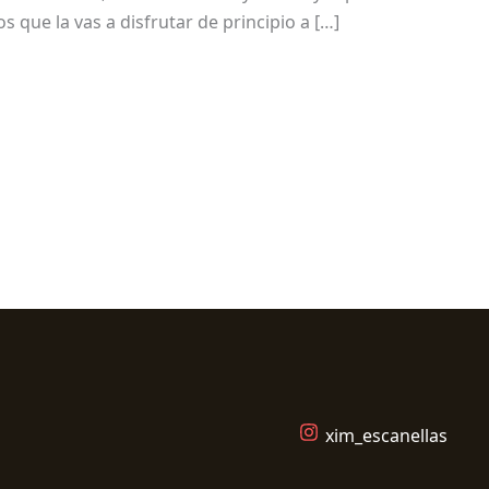
que la vas a disfrutar de principio a […]
xim_escanellas