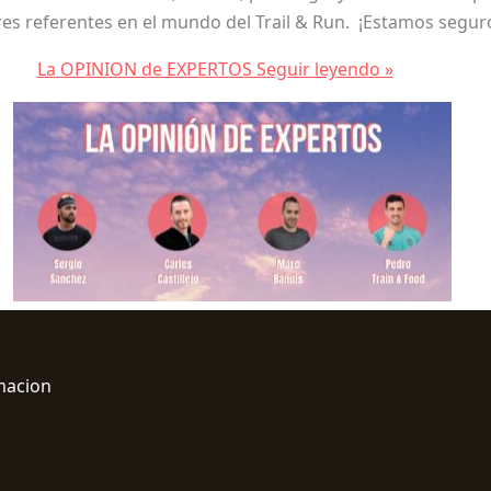
s referentes en el mundo del Trail & Run. ¡Estamos seguros 
La OPINION de EXPERTOS
Seguir leyendo »
macion