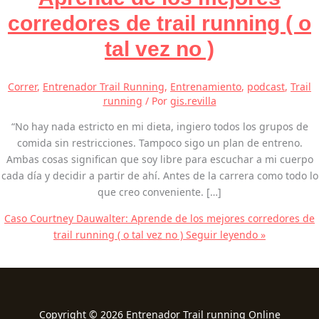
corredores de trail running ( o
tal vez no )
Correr
,
Entrenador Trail Running
,
Entrenamiento
,
podcast
,
Trail
running
/ Por
gis.revilla
“No hay nada estricto en mi dieta, ingiero todos los grupos de
comida sin restricciones. Tampoco sigo un plan de entreno.
Ambas cosas significan que soy libre para escuchar a mi cuerpo
cada día y decidir a partir de ahí. Antes de la carrera como todo lo
que creo conveniente. […]
Caso Courtney Dauwalter: Aprende de los mejores corredores de
trail running ( o tal vez no )
Seguir leyendo »
Copyright © 2026 Entrenador Trail running Online