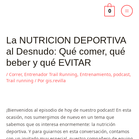
Ir
al
0
contenido
La NUTRICION DEPORTIVA
al Desnudo: Qué comer, qué
beber y qué EVITAR
/
Correr
,
Entrenador Trail Running
,
Entrenamiento
,
podcast
,
Trail running
/ Por
gis.revilla
¡Bienvenidos al episodio de hoy de nuestro podcast! En esta
ocasión, nos sumergimos de nuevo en un tema que
sabemos que os interesa enormemente: la nutrición
deportiva. Y para guiarnos en esta conversación, contamos
con un invitado muy especial, nuestro compañero de equipo