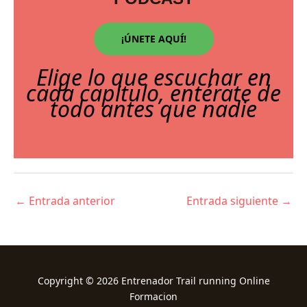
¡ÚNETE AQUÍ!
Elige lo que escuchar en
cada capitulo, entérate de
todo antes que nadie
←
Entrada anterior
Entrada siguiente
→
Copyright © 2026 Entrenador Trail running Online
Formacion