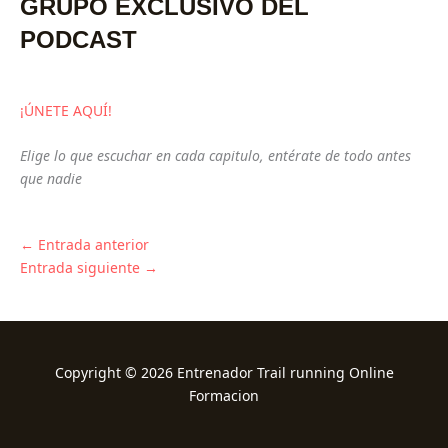
GRUPO EXCLUSIVO DEL
PODCAST
¡ÚNETE AQUÍ!
Elige lo que escuchar en cada capitulo, entérate de todo antes
que nadie
←
Entrada anterior
Entrada siguiente
→
Copyright © 2026 Entrenador Trail running Online
Formacion