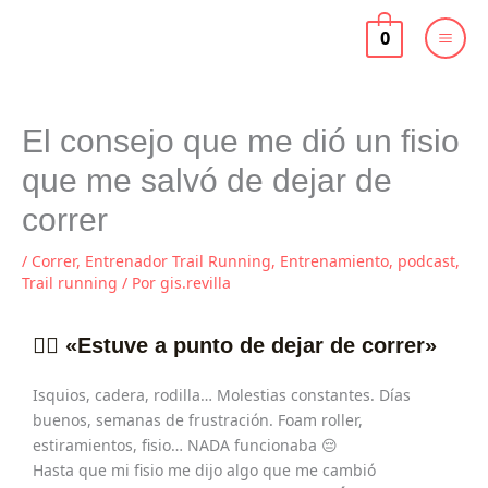
Ir
al
0
contenido
El consejo que me dió un fisio
que me salvó de dejar de
correr
/
Correr
,
Entrenador Trail Running
,
Entrenamiento
,
podcast
,
Trail running
/ Por
gis.revilla
🏃‍♀️ «Estuve a punto de dejar de correr»
Isquios, cadera, rodilla… Molestias constantes. Días
buenos, semanas de frustración. Foam roller,
estiramientos, fisio… NADA funcionaba 😔
Hasta que mi fisio me dijo algo que me cambió