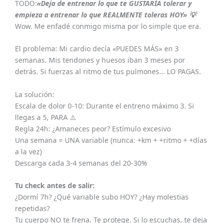
TODO:
«Deja de entrenar lo que te GUSTARÍA tolerar y
empieza a entrenar lo que REALMENTE toleras HOY» 💡
Wow. Me enfadé conmigo misma por lo simple que era.
El problema: Mi cardio decía «PUEDES MÁS» en 3
semanas. Mis tendones y huesos iban 3 meses por
detrás. Si fuerzas al ritmo de tus pulmones… LO PAGAS.
La solución:
Escala de dolor 0-10: Durante el entreno máximo 3. Si
llegas a 5, PARA ⚠️
Regla 24h: ¿Amaneces peor? Estímulo excesivo
Una semana = UNA variable (nunca: +km + +ritmo + +días
a la vez)
Descarga cada 3-4 semanas del 20-30%
Tu check antes de salir:
¿Dormí 7h? ¿Qué variable subo HOY? ¿Hay molestias
repetidas?
Tu cuerpo NO te frena. Te protege. Si lo escuchas, te deja