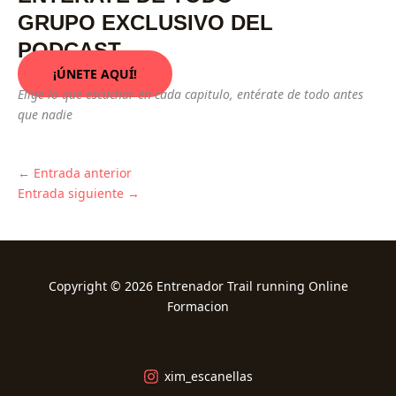
GRUPO EXCLUSIVO DEL
PODCAST
¡ÚNETE AQUÍ!
Elige lo que escuchar en cada capitulo, entérate de todo antes
que nadie
←
Entrada anterior
Entrada siguiente
→
Copyright © 2026 Entrenador Trail running Online
Formacion
xim_escanellas