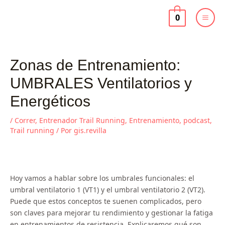
Ir
al
0
contenido
Zonas de Entrenamiento:
UMBRALES Ventilatorios y
Energéticos
/
Correr
,
Entrenador Trail Running
,
Entrenamiento
,
podcast
,
Trail running
/ Por
gis.revilla
Hoy vamos a hablar sobre los umbrales funcionales: el
umbral ventilatorio 1 (VT1) y el umbral ventilatorio 2 (VT2).
Puede que estos conceptos te suenen complicados, pero
son claves para mejorar tu rendimiento y gestionar la fatiga
en entrenamientos de resistencia. Explicaremos qué son,