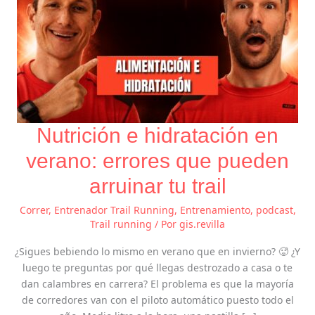
trail
Nutrición e hidratación en
verano: errores que pueden
arruinar tu trail
Correr
,
Entrenador Trail Running
,
Entrenamiento
,
podcast
,
Trail running
/ Por
gis.revilla
¿Sigues bebiendo lo mismo en verano que en invierno? 🥵 ¿Y
luego te preguntas por qué llegas destrozado a casa o te
dan calambres en carrera? El problema es que la mayoría
de corredores van con el piloto automático puesto todo el