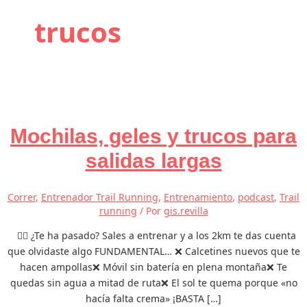
trucos
Mochilas, geles y trucos para
salidas largas
Correr
,
Entrenador Trail Running
,
Entrenamiento
,
podcast
,
Trail
running
/ Por
gis.revilla
🏃‍♂️ ¿Te ha pasado? Sales a entrenar y a los 2km te das cuenta
que olvidaste algo FUNDAMENTAL… ❌ Calcetines nuevos que te
hacen ampollas❌ Móvil sin batería en plena montaña❌ Te
quedas sin agua a mitad de ruta❌ El sol te quema porque «no
hacía falta crema» ¡BASTA […]