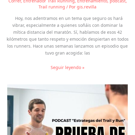
Correr
,
Entrenador Trail Running
,
Entrenamiento
,
podcast
,
Trail running
/ Por
gis.revilla
Hoy, nos adentramos en un tema que seguro os hará
vibrar, especialmente a quienes soñáis con dominar la
mítica distancia del maratón. Sí, hablamos de esos 42
kilómetros que tanto respeto y emoción despiertan en todos
los runners. Hace unas semanas lanzamos un episodio que
tuvo gran acogida: las
Seguir leyendo »
PRUEBA
DE
ESFUERZO
FISICA.
Con
María
Alcocer