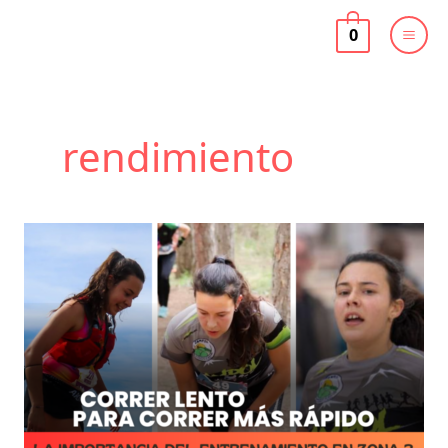
Ir
al
0
contenido
rendimiento
Correr
Lento
para
Correr
Más
Rápido:
La
Importancia
del
Entrenamiento