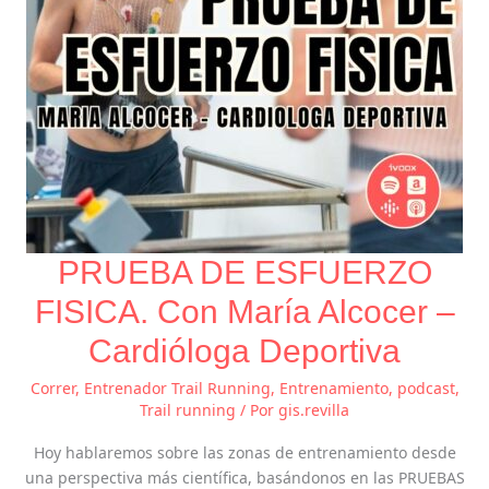
–
Cardióloga
Deportiva
PRUEBA DE ESFUERZO
FISICA. Con María Alcocer –
Cardióloga Deportiva
Correr
,
Entrenador Trail Running
,
Entrenamiento
,
podcast
,
Trail running
/ Por
gis.revilla
Hoy hablaremos sobre las zonas de entrenamiento desde
una perspectiva más científica, basándonos en las PRUEBAS