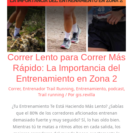
en
Zona
2
Correr Lento para Correr Más
Rápido: La Importancia del
Entrenamiento en Zona 2
Correr
,
Entrenador Trail Running
,
Entrenamiento
,
podcast
,
Trail running
/ Por
gis.revilla
¿Tu Entrenamiento Te Está Haciendo Más Lento? ¿Sabías
que el 80% de los corredores aficionados entrenan
demasiado fuerte y muy seguido? Sí, lo has oído bien.
Mientras tú te matas a ritmos altos en cada salida, los