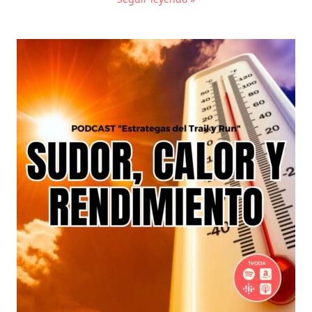
Sudor,
Calor
y
Rendimiento:
La
Verdadera
Historia
del
Running
en
Verano