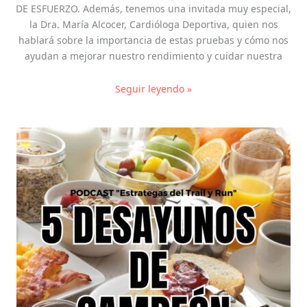
DE ESFUERZO. Además, tenemos una invitada muy especial,
la Dra. María Alcocer, Cardióloga Deportiva, quien nos
hablará sobre la importancia de estas pruebas y cómo nos
ayudan a mejorar nuestro rendimiento y cuidar nuestra
Seguir leyendo »
5
DESAYUNOS
de
CAMPEON