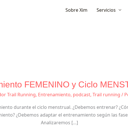
Ir
Sobre Xim
Servicios
al
contenido
miento FEMENINO y Ciclo MEN
Entrenamiento
FEMENINO
or Trail Running
,
Entrenamiento
,
podcast
,
Trail running
/ P
y
Ciclo
miento durante el ciclo menstrual. ¿Debemos entrenar? ¿Có
MENSTRUAL
miento? ¿Debemos adaptar el entrenamiento según las fases d
Analizaremos […]