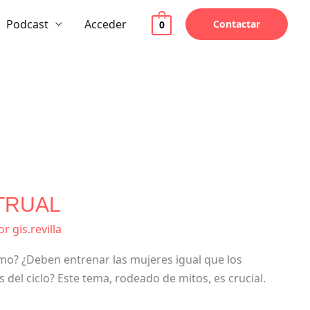
Podcast
Acceder
Contactar
0
STRUAL
or
gis.revilla
mo? ¿Deben entrenar las mujeres igual que los
el ciclo? Este tema, rodeado de mitos, es crucial.