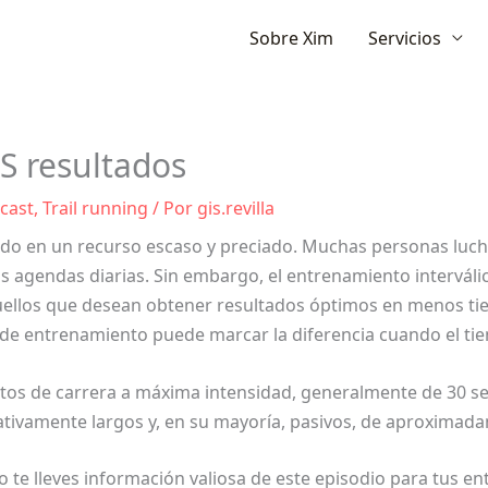
Ir
Sobre Xim
Servicios
al
contenido
S resultados
cast
,
Trail running
/ Por
gis.revilla
tido en un recurso escaso y preciado. Muchas personas lu
 agendas diarias. Sin embargo, el entrenamiento interválico 
uellos que desean obtener resultados óptimos en menos t
de entrenamiento puede marcar la diferencia cuando el tie
rtos de carrera a máxima intensidad, generalmente de 30 
ativamente largos y, en su mayoría, pasivos, de aproximad
o te lleves información valiosa de este episodio para tus en