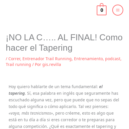
Ir
al
0
contenido
¡NO LA C….. AL FINAL! Como
hacer el Tapering
/
Correr
,
Entrenador Trail Running
,
Entrenamiento
,
podcast
,
Trail running
/ Por
gis.revilla
Hoy quiero hablarte de un tema fundamental:
el
tapering
. Sí, esa palabra en inglés que seguramente has
escuchado alguna vez, pero que puede que no sepas del
todo qué significa o cómo aplicarlo. Tal vez pienses:
«vaya, más tecnicismos»
, pero créeme, esto es algo que
está en tu día a día si eres corredor o te preparas para
alguna competición. ¿Qué es exactamente el tapering y