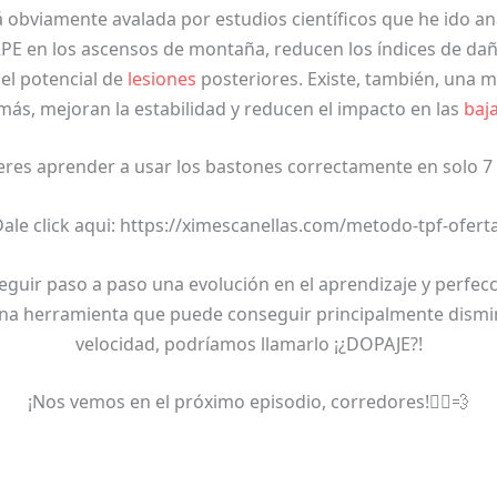
obviamente avalada por estudios científicos que he ido an
RPE en los ascensos de montaña, reducen los índices de da
el potencial de
lesiones
posteriores. Existe, también, una me
ás, mejoran la estabilidad y reducen el impacto en las
baj
eres aprender a usar los bastones correctamente en solo 7 
ale click aqui: https://ximescanellas.com/metodo-tpf-ofert
guir paso a paso una evolución en el aprendizaje y perfec
na herramienta que puede conseguir principalmente disminu
velocidad, podríamos llamarlo ¡¿DOPAJE?!
¡Nos vemos en el próximo episodio, corredores!🏃‍♂️💨