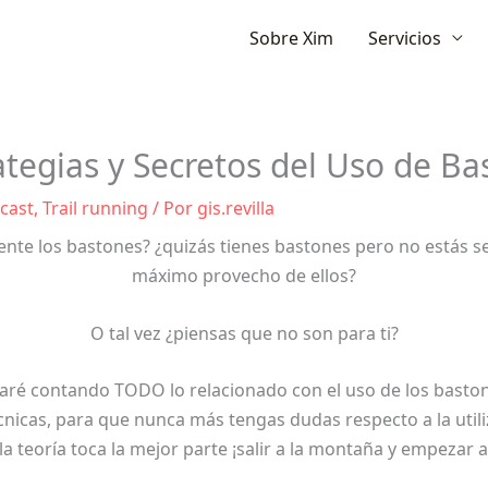
Ir
Sobre Xim
Servicios
al
contenido
egias y Secretos del Uso de Ba
cast
,
Trail running
/ Por
gis.revilla
e los bastones? ¿quizás tienes bastones pero no estás segu
máximo provecho de ellos?
O tal vez ¿piensas que no son para ti?
taré contando TODO lo relacionado con el uso de los baston
écnicas, para que nunca más tengas dudas respecto a la utili
la teoría toca la mejor parte ¡salir a la montaña y empezar a