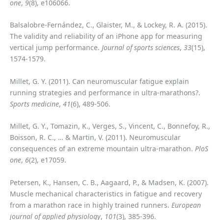
one
,
9
(8), e106066.
Balsalobre-Fernández, C., Glaister, M., & Lockey, R. A. (2015).
The validity and reliability of an iPhone app for measuring
vertical jump performance.
Journal of sports sciences
,
33
(15),
1574-1579.
Millet, G. Y. (2011). Can neuromuscular fatigue explain
running strategies and performance in ultra-marathons?.
Sports medicine
,
41
(6), 489-506.
Millet, G. Y., Tomazin, K., Verges, S., Vincent, C., Bonnefoy, R.,
Boisson, R. C., … & Martin, V. (2011). Neuromuscular
consequences of an extreme mountain ultra-marathon.
PloS
one
,
6
(2), e17059.
Petersen, K., Hansen, C. B., Aagaard, P., & Madsen, K. (2007).
Muscle mechanical characteristics in fatigue and recovery
from a marathon race in highly trained runners.
European
journal of applied physiology
,
101
(3), 385-396.