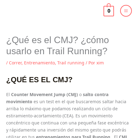
Ir
al
0
contenido
¿Qué es el CMJ? ¿cómo
usarlo en Trail Running?
/
Correr
,
Entrenamiento
,
Trail running
/ Por
xim
¿QUÉ ES EL CMJ?
El
Counter Movement Jump (CMJ)
o
salto contra
movimiento
es un test en el que buscaremos saltar hacia
arriba lo máximo que podamos realizando un
ciclo de
estiramiento-acortamiento (CEA). Es un movimiento
concéntrico que continua con una pequeña fase excéntrica
y rápidamente una inversión del mismo gesto que podrás
utilizar en tus
entrenamientos para Trail Running
. El
CMJ