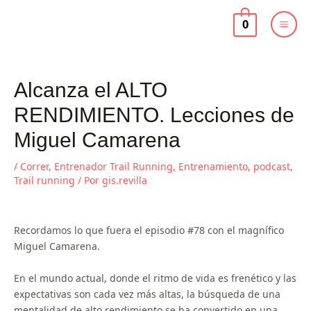
Ir
al
0
contenido
Alcanza el ALTO
RENDIMIENTO. Lecciones de
Miguel Camarena
/
Correr
,
Entrenador Trail Running
,
Entrenamiento
,
podcast
,
Trail running
/ Por
gis.revilla
Recordamos lo que fuera el episodio #78 con el magnífico
Miguel Camarena.
En el mundo actual, donde el ritmo de vida es frenético y las
expectativas son cada vez más altas, la búsqueda de una
mentalidad de alto rendimiento se ha convertido en una