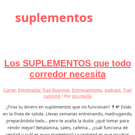
suplementos
Los SUPLEMENTOS que todo
corredor necesita
Correr
,
Entrenador Trail Running
,
Entrenamiento
,
podcast
,
Trail
running
/ Por
gis.revilla
¿Tiras tu dinero en suplementos que no funcionan? 💊💸 Estás
en la línea de salida. Llevas semanas entrenando, madrugando,
preparándolo todo… pero te asalta la duda: ¿qué tomar para
rendir mejor? Betalanina, sales, cafeína… ¿cuál funciona de
verdad y cuál es puro marketing? La realidad es que muchos