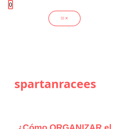
0
spartanracees
¿Cómo ORGANIZAR el