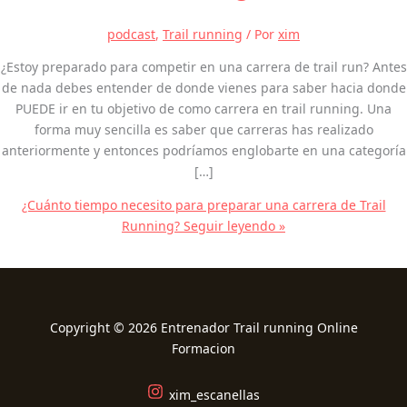
podcast
,
Trail running
/ Por
xim
¿Estoy preparado para competir en una carrera de trail run? Antes
de nada debes entender de donde vienes para saber hacia donde
PUEDE ir en tu objetivo de como carrera en trail running. Una
forma muy sencilla es saber que carreras has realizado
anteriormente y entonces podríamos englobarte en una categoría
[…]
¿Cuánto tiempo necesito para preparar una carrera de Trail
Running?
Seguir leyendo »
Copyright © 2026 Entrenador Trail running Online
Formacion
xim_escanellas