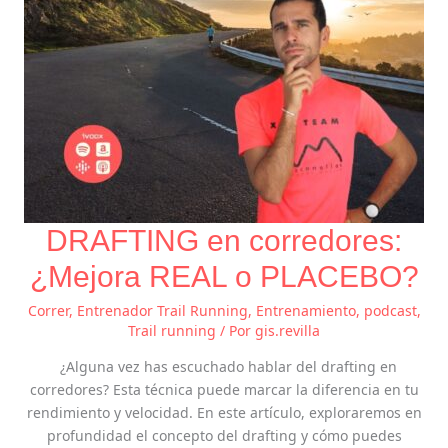
DRAFTING en corredores:
¿Mejora REAL o PLACEBO?
Correr
,
Entrenador Trail Running
,
Entrenamiento
,
podcast
,
Trail running
/ Por
gis.revilla
¿Alguna vez has escuchado hablar del drafting en
corredores? Esta técnica puede marcar la diferencia en tu
rendimiento y velocidad. En este artículo, exploraremos en
profundidad el concepto del drafting y cómo puedes