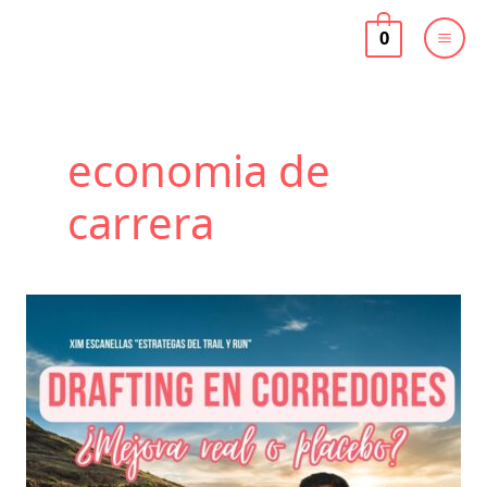
Ir
al
0
contenido
economia de
carrera
DRAFTING
en
corredores:
¿Mejora
REAL
o
PLACEBO?