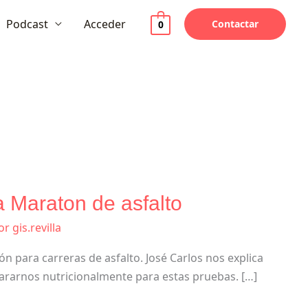
Podcast
Acceder
Contactar
0
a Maraton de asfalto
or
gis.revilla
ión para carreras de asfalto. José Carlos nos explica
pararnos nutricionalmente para estas pruebas. […]