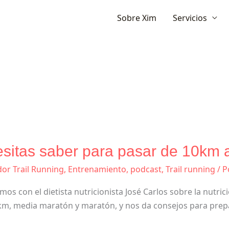
Ir
Sobre Xim
Servicios
al
contenido
esitas saber para pasar de 10km 
Nutrición:
Lo
or Trail Running
,
Entrenamiento
,
podcast
,
Trail running
/ P
que
necesitas
mos con el dietista nutricionista José Carlos sobre la nutric
saber
10 km, media maratón y maratón, y nos da consejos para pre
para