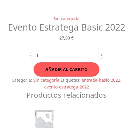
Evento
Sin categoría
Evento Estratega Basic 2022
Estratega
Basic
27,00
€
2022
cantidad
+
-
AÑADIR AL CARRITO
Categoría:
Sin categoría
Etiquetas:
entrada-basic-2022
,
evento-estratega-2022
Productos relacionados