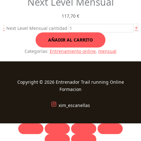
Next Level Mensual
117,70
€
+
-
Next Level Mensual cantidad
AÑADIR AL CARRITO
Categorías:
Entrenamiento online
,
mensual
Copyright © 2026 Entrenador Trail running Online
Formacion
xim_escanellas