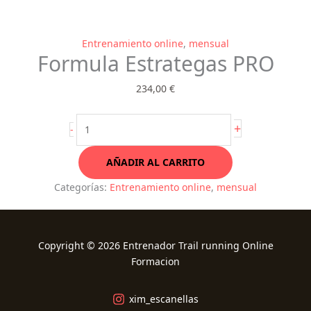
Formula
Entrenamiento online
,
mensual
Formula Estrategas PRO
Estrategas
PRO
234,00
€
cantidad
+
-
AÑADIR AL CARRITO
Categorías:
Entrenamiento online
,
mensual
Copyright © 2026 Entrenador Trail running Online
Formacion
xim_escanellas