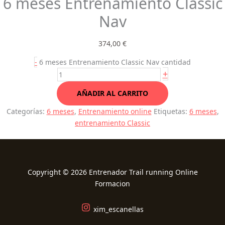
6 meses Entrenamiento Classic
Nav
374,00
€
-
6 meses Entrenamiento Classic Nav cantidad
+
AÑADIR AL CARRITO
Categorías:
6 meses
,
Entrenamiento online
Etiquetas:
6 meses
,
entrenamiento Classic
Copyright © 2026 Entrenador Trail running Online
Formacion
xim_escanellas