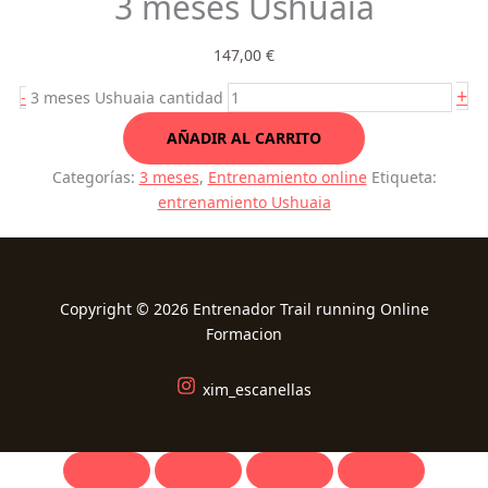
3 meses Ushuaia
147,00
€
+
-
3 meses Ushuaia cantidad
AÑADIR AL CARRITO
Categorías:
3 meses
,
Entrenamiento online
Etiqueta:
entrenamiento Ushuaia
Copyright © 2026 Entrenador Trail running Online
Formacion
xim_escanellas