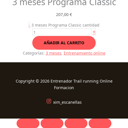
3 meses Programa Classic
207,00
€
-
3 meses Programa Classic cantidad
+
AÑADIR AL CARRITO
Categorías:
3 meses
,
Entrenamiento online
Copyright © 2026 Entrenador Trail running Online
Formacion
xim_escanellas